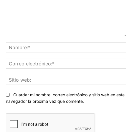
Comentario:
No
Co
ele
Sit
we
Guardar mi nombre, correo electrónico y sitio web en este
navegador la próxima vez que comente.