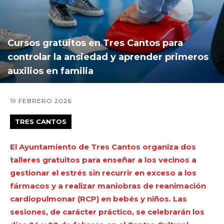
Cursos gratuitos en Tres Cantos para
controlar la ansiedad y aprender primeros
auxilios en familia
19 FEBRERO 2026
TRES CANTOS
El Ayuntamiento de Tres Cantos organiza dos
talleres gratuitos para enseñar a los vecinos a
gestionar el estrés sin recurrir en exceso a los
fármacos y a realizar maniobras de reanimación
cardiopulmonar (RCP) en bebés y niños. Las
sesiones, de carácter práctico, se celebrarán los