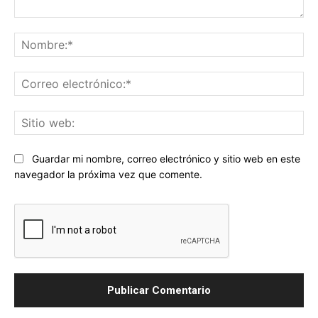
Comentario:
No
Co
ele
Sit
we
Guardar mi nombre, correo electrónico y sitio web en este
navegador la próxima vez que comente.