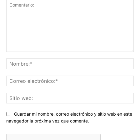
Comentario:
No
Co
ele
Sit
we
Guardar mi nombre, correo electrónico y sitio web en este
navegador la próxima vez que comente.