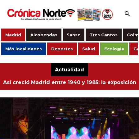
Madrid
Alcobendas
Sanse
Tres Cantos
Colm
Más localidades
Deportes
Salud
Ecologia
Ga
Actualidad
Así creció Madrid entre 1940 y 1985: la exposición
fotográfica gratuita que no te puedes perder este
verano