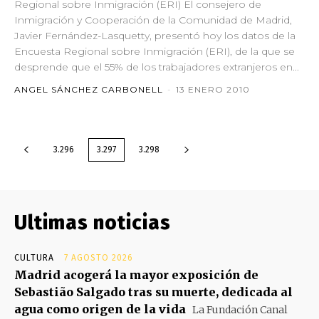
Regional sobre Inmigración (ERI) El consejero de
Inmigración y Cooperación de la Comunidad de Madrid,
Javier Fernández-Lasquetty, presentó hoy los datos de la
Encuesta Regional sobre Inmigración (ERI), de la que se
desprende que el 55% de los trabajadores extranjeros en...
ANGEL SÁNCHEZ CARBONELL
-
13 ENERO 2010
3.296
3.297
3.298
Ultimas noticias
CULTURA
7 AGOSTO 2026
Madrid acogerá la mayor exposición de
Sebastião Salgado tras su muerte, dedicada al
agua como origen de la vida
La Fundación Canal