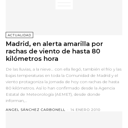
ACTUALIDAD
Madrid, en alerta amarilla por
rachas de viento de hasta 80
kilómetros hora
De las lluvias, a la nieve… con ella llegó, también el frío y las
bajas temperaturas en toda la Comunidad de Madrid y el
viento protagoniza la jornada de hoy con rachas de hasta
80 kilómetros. Así lo han confirmado desde la Agencia
Estatal de Meteorología (AEMET), desde donde
informan,...
ANGEL SÁNCHEZ CARBONELL
-
14 ENERO 2010