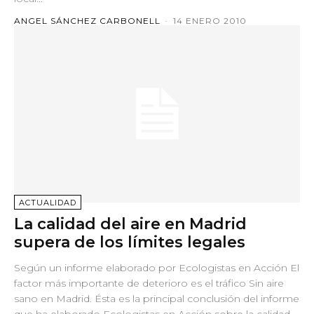
ANGEL SÁNCHEZ CARBONELL
-
14 ENERO 2010
ACTUALIDAD
La calidad del aire en Madrid
supera de los límites legales
Según un informe elaborado por Ecologistas en Acción El
factor más importante de deterioro es el tráfico Sin aire
sano en Madrid. Ésta es la principal conclusión del informe
que ha elaborado Ecologistas en Acción sobre la calidad