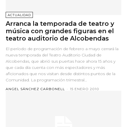
ACTUALIDAD
Arranca la temporada de teatro y
música con grandes figuras en el
teatro auditorio de Alcobendas
El período de programación de febrero a mayo cerrará la
nueva temporada del Teatro Auditorio Ciudad de
Alcobendas, que abrió sus puertas hace ahora 15 años y
que cada día cuenta con más espectadores y más
aficionados que nos visitan desde distintos puntos de la
Comunidad. La programación trimestral...
ANGEL SÁNCHEZ CARBONELL
-
15 ENERO 2010