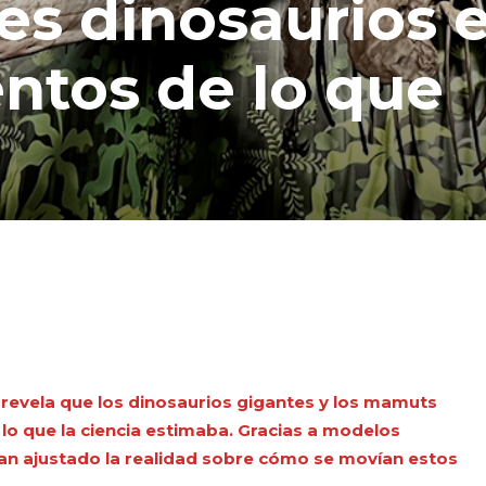
es dinosaurios 
ntos de lo que
 revela que los dinosaurios gigantes y los mamuts
o que la ciencia estimaba. Gracias a modelos
han ajustado la realidad sobre cómo se movían estos