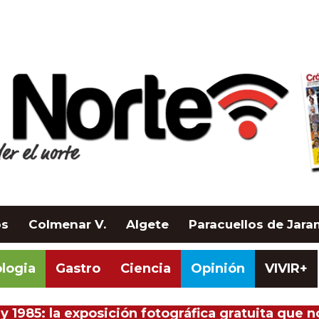
os
Colmenar V.
Algete
Paracuellos de Jar
logia
Gastro
Ciencia
Opinión
VIVIR+
y 1985: la exposición fotográfica gratuita que 