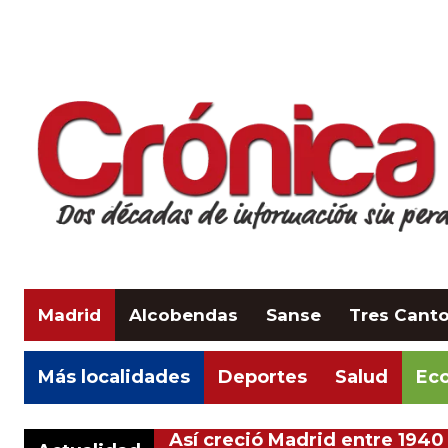
Madrid
Alcobendas
Sanse
Tres Cant
Más localidades
Deportes
Salud
Eco
Así creció Madrid entre 1940 