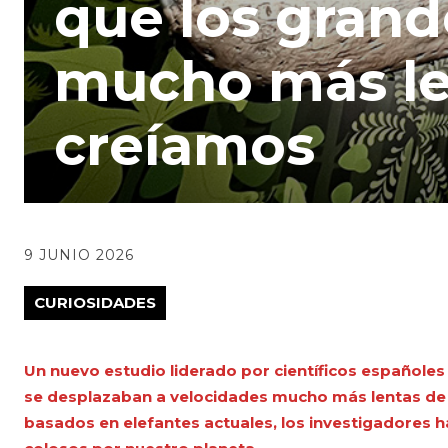
que los grand
mucho más le
creíamos
9 JUNIO 2026
CURIOSIDADES
Un nuevo estudio liderado por científicos españoles
se desplazaban a velocidades mucho más lentas de l
basados en elefantes actuales, los investigadores 