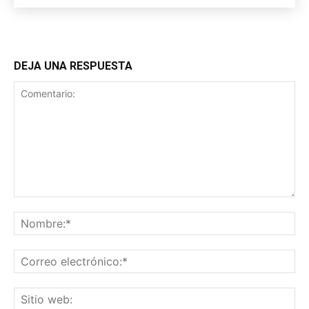
DEJA UNA RESPUESTA
Comentario:
No
Co
ele
Sit
we