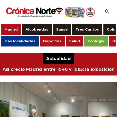
Madrid
Alcobendas
Sanse
Tres Cantos
Colm
Más localidades
Deportes
Salud
Ecologia
Ga
Actualidad
Así creció Madrid entre 1940 y 1985: la exposición
fotográfica gratuita que no te puedes perder este
verano