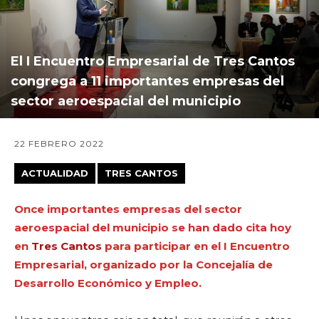
El I Encuentro Empresarial de Tres Cantos
congrega a 11 importantes empresas del
sector aeroespacial del municipio
22 FEBRERO 2022
ACTUALIDAD
TRES CANTOS
Once importantes empresas del sector
aeroespacial del municipio se han dado cita hoy
en
Tres Cantos
para participar en el I Encuentro
Empresarial, organizado por la Concejalía de
Desarrollo Económico y Empleo.