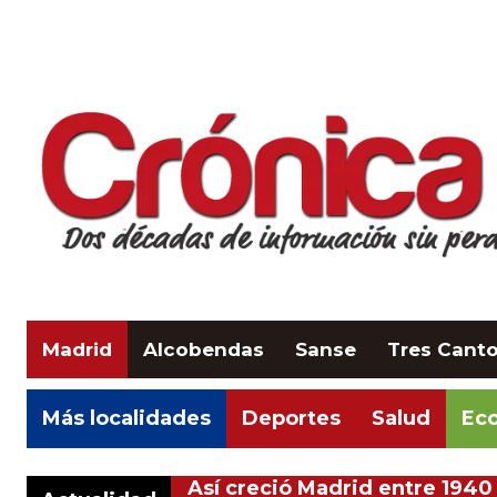
Madrid
Alcobendas
Sanse
Tres Cant
Más localidades
Deportes
Salud
Eco
Así creció Madrid entre 1940 