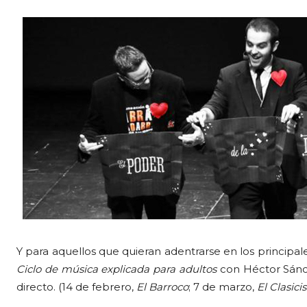
Y para aquellos que quieran adentrarse en los principale
Ciclo de música explicada para adultos
con Héctor Sánc
directo. (14 de febrero,
El Barroco
; 7 de marzo,
El Clasic