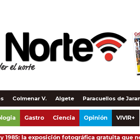
os
Colmenar V.
Algete
Paracuellos de Jar
logia
Gastro
Ciencia
Opinión
VIVIR+
y 1985: la exposición fotográfica gratuita que 