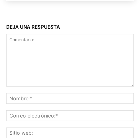
DEJA UNA RESPUESTA
Comentario:
No
Co
ele
Sit
we