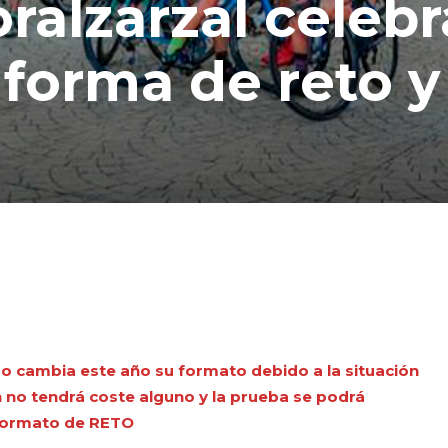
ralzarzal celebr
 forma de reto y
ero cambia este año su formato debido a la situación
 no tendrá coste alguno y la prueba se podrá
n formato de RETO