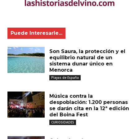
Puede Interesarle...
Son Saura, la protección y el
equilibrio natural de un
sistema dunar único en
Menorca
Playas de España
Música contra la
bre:*
despoblación: 1.200 personas
se darán cita en la 12ª edición
del Boina Fest
reo
CURIOSIDADES
ctrónico:*
o