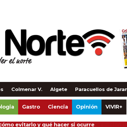
os
Colmenar V.
Algete
Paracuellos de Jar
logia
Gastro
Ciencia
Opinión
VIVIR+
cómo evitarlo y qué hacer si ocurre