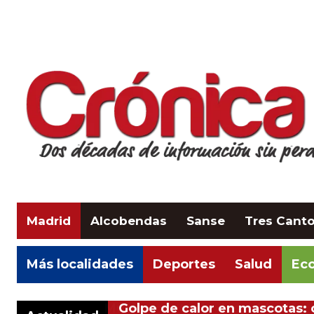
Madrid
Alcobendas
Sanse
Tres Cant
Más localidades
Deportes
Salud
Eco
Golpe de calor en mascotas: 