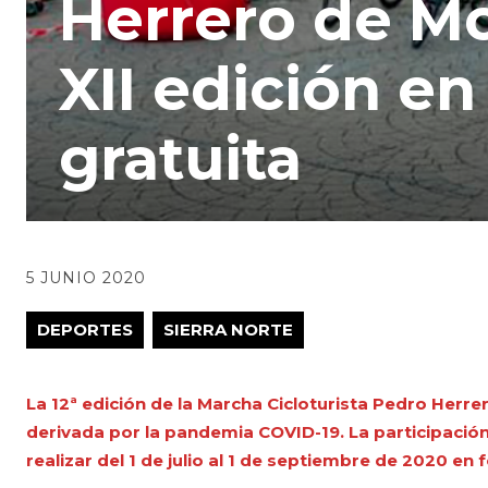
Herrero de Mo
XII edición en
gratuita
5 JUNIO 2020
DEPORTES
SIERRA NORTE
La 12ª edición de la Marcha Cicloturista Pedro Herr
derivada por la pandemia COVID-19. La participación
realizar del 1 de julio al 1 de septiembre de 2020 e