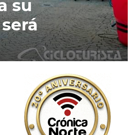
a su
 será