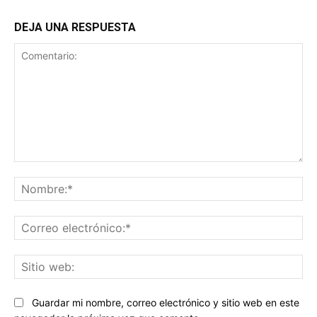
DEJA UNA RESPUESTA
Comentario:
No
Co
ele
Sit
we
Guardar mi nombre, correo electrónico y sitio web en este