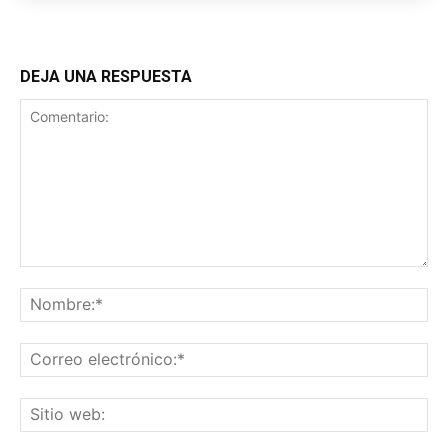
DEJA UNA RESPUESTA
Comentario:
No
Co
ele
Sit
we