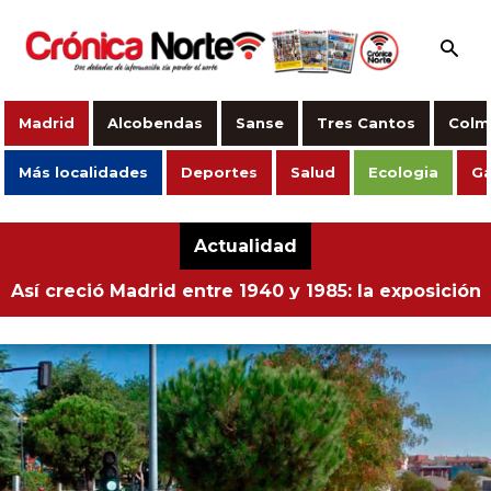
Madrid
Alcobendas
Sanse
Tres Cantos
Colm
Más localidades
Deportes
Salud
Ecologia
Ga
Actualidad
Así creció Madrid entre 1940 y 1985: la exposición
fotográfica gratuita que no te puedes perder este
verano