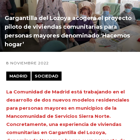
Gargantilla del Lozoya acogerá el proyecto
piloto de viviendas comunitarias para
personas mayores denominado ‘Hacemos
hogar’
8 NOVIEMBRE 2022
MADRID
SOCIEDAD
La Comunidad de Madrid está trabajando en el
desarrollo de dos nuevos modelos residenciales
para personas mayores en municipios de la
Mancomunidad de Servicios Sierra Norte.
Concretamente, una experiencia de viviendas
comunitarias en Gargantilla del Lozoya,