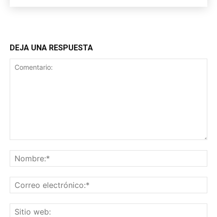
DEJA UNA RESPUESTA
Comentario:
No
Co
ele
Sit