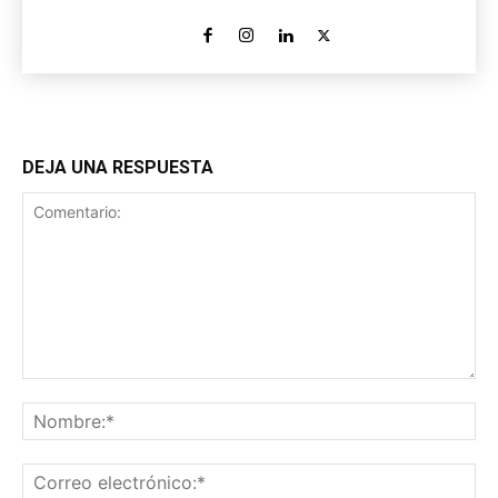
DEJA UNA RESPUESTA
Comentario:
No
Co
ele