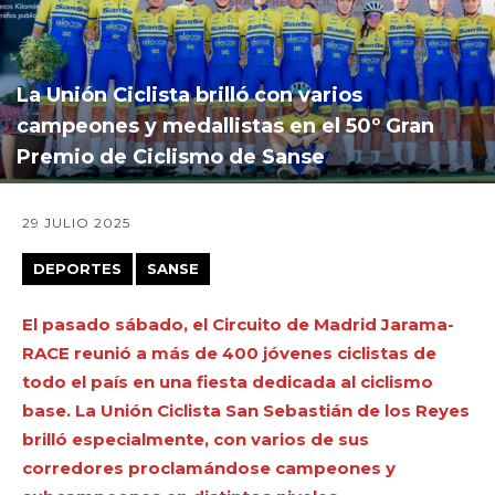
La Unión Ciclista brilló con varios
campeones y medallistas en el 50º Gran
Premio de Ciclismo de Sanse
29 JULIO 2025
DEPORTES
SANSE
El pasado sábado, el Circuito de Madrid Jarama-
RACE reunió a más de 400 jóvenes ciclistas de
todo el país en una fiesta dedicada al ciclismo
base. La Unión Ciclista San Sebastián de los Reyes
brilló especialmente, con varios de sus
corredores proclamándose campeones y