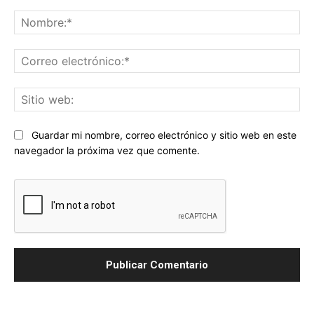
Comentario:
No
Co
ele
Sit
we
Guardar mi nombre, correo electrónico y sitio web en este
navegador la próxima vez que comente.