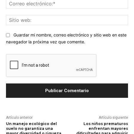
Co
ele
Sit
we
Guardar mi nombre, correo electrónico y sitio web en este
navegador la próxima vez que comente.
Artículo anterior
Artículo siguiente
Un manejo ecológico del
Los niños prematuros
suelo no garantiza una
enfrentan mayores
mayor diversidad o riqueza
dificultades para adquirir