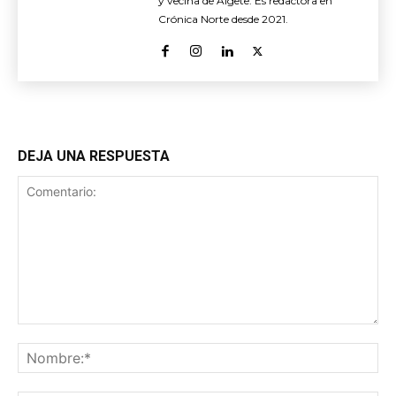
y vecina de Algete. Es redactora en
Crónica Norte desde 2021.
DEJA UNA RESPUESTA
Comentario:
No