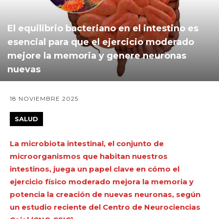
El equilibrio bacteriano en el intestino es
esencial para que el ejercicio moderado
mejore la memoria y genere neuronas
nuevas
18 NOVIEMBRE 2025
SALUD
La microbiota intestinal, el conjunto de
microorganismos que habitan nuestros
intestinos, juega un papel clave en cómo el
ejercicio físico moderado mejora la memoria y
potencia la creación de nuevas neuronas, según
un estudio reciente del Centro de Neurociencias