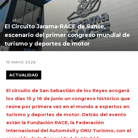
El Circuito Jarama-RACE de Sanse,
escenario del primer congreso mundial de
turismo y deportes de motor
19 MAYO 2026
ACTUALIDAD
El circuito de San Sebastián de los Reyes acogerá
los días 15 y 16 de junio un congreso histórico que
reúne por primera vez en el mundo a expertos en
turismo y deportes de motor. Detrás del evento
están la Fundación RACE, la Federación
Internacional del Automóvil y ONU Turismo, con el