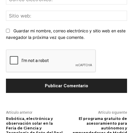
ele
Sit
we
Guardar mi nombre, correo electrónico y sitio web en este
navegador la próxima vez que comente.
Artículo anterior
Artículo siguiente
Robótica, electrónica y
El programa gratuito de
observación solar en la
asesoramiento para
Feria de Ciencia y
autónomos y
Tecnología de Soto del Real
emprendedores de Madrid