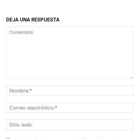
DEJA UNA RESPUESTA
Comentario:
No
Co
ele
Sit
we