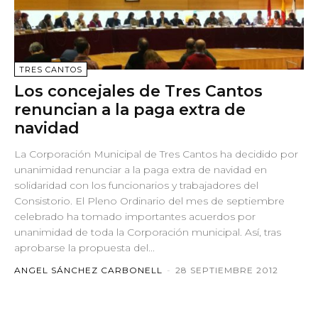
TRES CANTOS
Los concejales de Tres Cantos
renuncian a la paga extra de
navidad
La Corporación Municipal de Tres Cantos ha decidido por
unanimidad renunciar a la paga extra de navidad en
solidaridad con los funcionarios y trabajadores del
Consistorio. El Pleno Ordinario del mes de septiembre
celebrado ha tomado importantes acuerdos por
unanimidad de toda la Corporación municipal. Así, tras
aprobarse la propuesta del...
ANGEL SÁNCHEZ CARBONELL
-
28 SEPTIEMBRE 2012