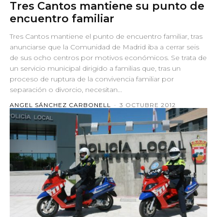
Tres Cantos mantiene su punto de
encuentro familiar
Tres Cantos mantiene el punto de encuentro familiar, tras
anunciarse que la Comunidad de Madrid iba a cerrar seis
de sus ocho centros por motivos económicos. Se trata de
un servicio municipal dirigido a familias que, tras un
proceso de ruptura de la convivencia familiar por
separación o divorcio, necesitan...
ANGEL SÁNCHEZ CARBONELL
-
3 OCTUBRE 2012