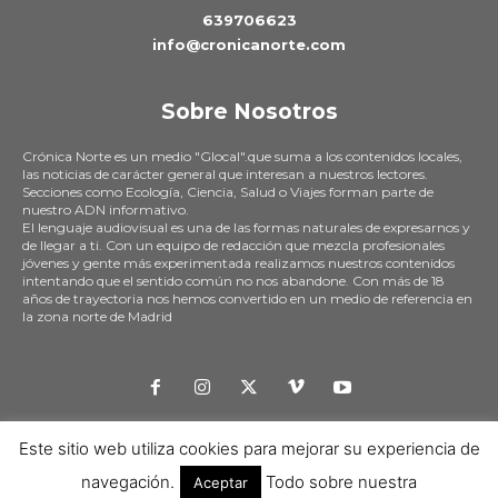
639706623
info@cronicanorte.com
Sobre Nosotros
Crónica Norte es un medio "Glocal".que suma a los contenidos locales,
las noticias de carácter general que interesan a nuestros lectores.
Secciones como Ecología, Ciencia, Salud o Viajes forman parte de
nuestro ADN informativo.
El lenguaje audiovisual es una de las formas naturales de expresarnos y
de llegar a ti. Con un equipo de redacción que mezcla profesionales
jóvenes y gente más experimentada realizamos nuestros contenidos
intentando que el sentido común no nos abandone. Con más de 18
años de trayectoria nos hemos convertido en un medio de referencia en
la zona norte de Madrid
Este sitio web utiliza cookies para mejorar su experiencia de
Aviso legal
RGPD
Politica de Cookies
Contratación de Publicidad
Politica de uso
navegación.
Todo sobre nuestra
Aceptar
Quiénes somos -Transparencia