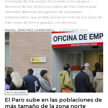
Concejalía de Educación, ha reunido a los equipos
directivos de los centros escolares de Tres Cantos para
ofertarles diferentes programas de actividades
extraescolares, que podrán poner en marcha a lo largo de
este curso de forma gratuita. Los alumnos...
ANGEL SÁNCHEZ CARBONELL
-
4 OCTUBRE 2012
ACTUALIDAD
El Paro sube en las poblaciones de
más tamaño de la zona norte